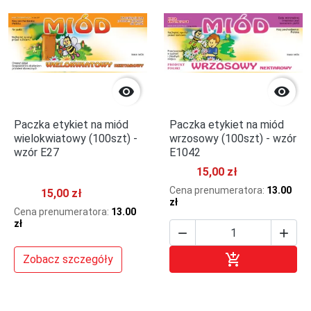


Paczka etykiet na miód
Paczka etykiet na miód
wielokwiatowy (100szt) -
wrzosowy (100szt) - wzór
wzór E27
E1042
15,00 zł
Cena prenumeratora:
13.00
15,00 zł
zł
Cena prenumeratora:
13.00
zł



Dodaj do kosz
Zobacz szczegóły