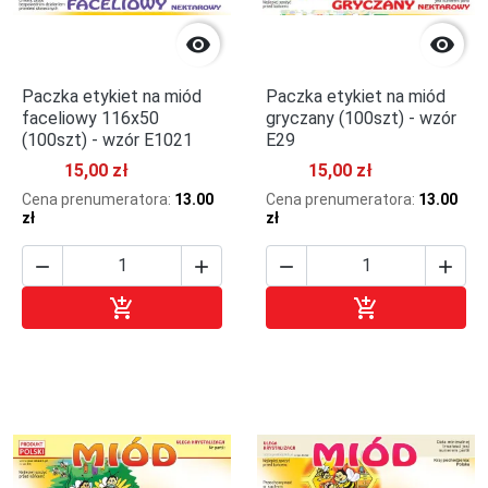


Paczka etykiet na miód
Paczka etykiet na miód
faceliowy 116x50
gryczany (100szt) - wzór
(100szt) - wzór E1021
E29
15,00 zł
15,00 zł
Cena prenumeratora:
13.00
Cena prenumeratora:
13.00
zł
zł






Dodaj do koszyka
Dodaj do kosz