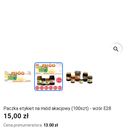
search
Paczka etykiet na miód akacjowy (100szt) - wzór E28
15,00 zł
Cena prenumeratora:
13.00 zł