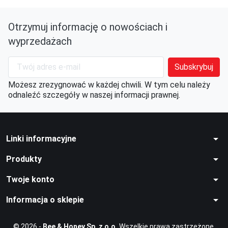
Otrzymuj informację o nowościach i
wyprzedażach
Możesz zrezygnować w każdej chwili. W tym celu należy
odnaleźć szczegóły w naszej informacji prawnej.
arrow_drop_down
Linki informacyjne
arrow_drop_down
Produkty
arrow_drop_down
Twoje konto
arrow_drop_down
Informacja o sklepie
© 2026 -
Bee & Honey Sp. z o.o.
Wszelkie prawa zastrzeżone.