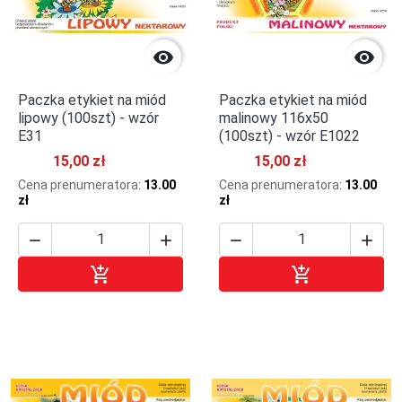


Paczka etykiet na miód
Paczka etykiet na miód
lipowy (100szt) - wzór
malinowy 116x50
E31
(100szt) - wzór E1022
15,00 zł
15,00 zł
Cena prenumeratora:
13.00
Cena prenumeratora:
13.00
zł
zł






Dodaj do koszyka
Dodaj do kosz