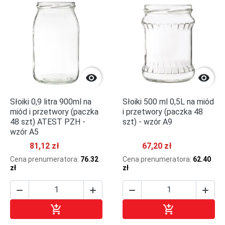


Słoiki 0,9 litra 900ml na
Słoiki 500 ml 0,5L na miód
miód i przetwory (paczka
i przetwory (paczka 48
48 szt) ATEST PZH -
szt) - wzór A9
wzór A5
81,12 zł
67,20 zł
Cena prenumeratora:
76.32
Cena prenumeratora:
62.40
zł
zł






Dodaj do koszyka
Dodaj do kosz