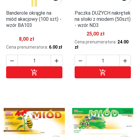
Banderole okrągłe na
Paczka DUŻYCH nakrętek
miód akacjowy (100 szt) -
na słoiki z miodem (50szt)
wzór BA103
- wzór ND3
25,00 zł
8,00 zł
Cena prenumeratora:
24.00
Cena prenumeratora:
6.00 zł
zł






Dodaj do koszyka
Dodaj do kosz