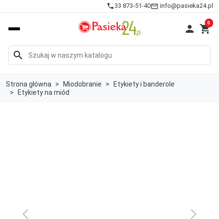
info@pasieka24.pl
phone
33 873-51-40
mail_outline
0

shopping_cart
search
Strona główna
Miodobranie
Etykiety i banderole
Etykiety na miód
Previous
Next