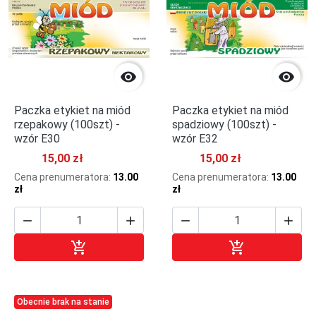


Paczka etykiet na miód
Paczka etykiet na miód
rzepakowy (100szt) -
spadziowy (100szt) -
wzór E30
wzór E32
15,00 zł
15,00 zł
Cena prenumeratora:
13.00
Cena prenumeratora:
13.00
zł
zł






Dodaj do koszyka
Dodaj do kosz
Obecnie brak na stanie