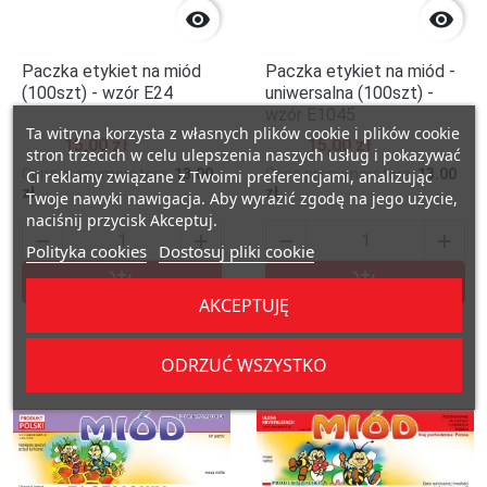


Paczka etykiet na miód
Paczka etykiet na miód -
(100szt) - wzór E24
uniwersalna (100szt) -
wzór E1045
Ta witryna korzysta z własnych plików cookie i plików cookie
15,00 zł
15,00 zł
stron trzecich w celu ulepszenia naszych usług i pokazywać
Cena prenumeratora:
13.00
Cena prenumeratora:
13.00
Ci reklamy związane z Twoimi preferencjami, analizując
zł
zł
Twoje nawyki nawigacja. Aby wyrazić zgodę na jego użycie,
naciśnij przycisk Akceptuj.




Polityka cookies
Dostosuj pliki cookie


Dodaj do koszyka
Dodaj do kosz
AKCEPTUJĘ
ODRZUĆ WSZYSTKO