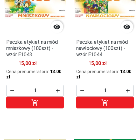


Paczka etykiet na miód
Paczka etykiet na miód
mniszkowy (100szt) -
nawłociowy (100szt) -
wzór E1043
wzór E1044
15,00 zł
15,00 zł
Cena prenumeratora:
13.00
Cena prenumeratora:
13.00
zł
zł






Dodaj do koszyka
Dodaj do kosz