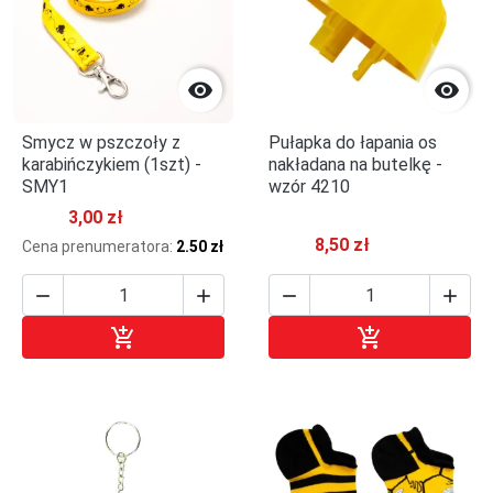


Smycz w pszczoły z
Pułapka do łapania os
karabińczykiem (1szt) -
nakładana na butelkę -
SMY1
wzór 4210
3,00 zł
8,50 zł
Cena prenumeratora:
2.50 zł






Dodaj do koszyka
Dodaj do kosz