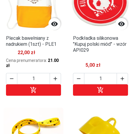


Plecak bawełniany z
Podkładka silikonowa
nadrukiem (1szt) - PLE1
"Kupuj polski miód" - wzór
API029
22,00 zł
Cena prenumeratora:
21.00
5,00 zł
zł






Dodaj do koszyka
Dodaj do kosz