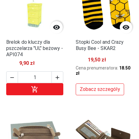


Brelok do kluczy dla
Stopki Cool and Crazy
pszczelarza "UL" beżowy -
Busy Bee - SKAR2
API074
19,50 zł
9,90 zł
Cena prenumeratora:
18.50
zł



Dodaj do koszyka
Zobacz szczegóły