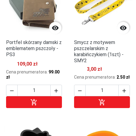


Portfel skórzany damski z
Smycz z motywem
emblematem pszczoły -
pszczelarskim z
PS3
karabińczykiem (1szt) -
SMY2
109,00 zł
3,00 zł
Cena prenumeratora:
99.00
zł
Cena prenumeratora:
2.50 zł






Dodaj do koszyka
Dodaj do kosz