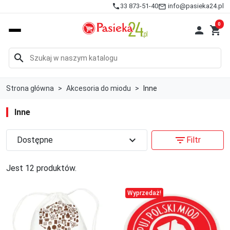
info@pasieka24.pl
phone
33 873-51-40
mail_outline
0

shopping_cart
search
Strona główna
Akcesoria do miodu
Inne
Inne
expand_more
filter_list
Dostępne
Filtr
Jest 12 produktów.
Wyprzedaż!