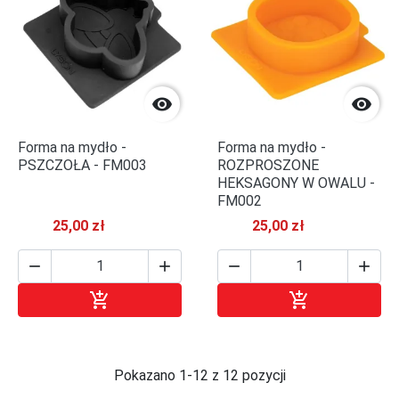


Forma na mydło -
Forma na mydło -
PSZCZOŁA - FM003
ROZPROSZONE
HEKSAGONY W OWALU -
FM002
25,00 zł
25,00 zł






Dodaj do koszyka
Dodaj do kosz
Pokazano 1-12 z 12 pozycji