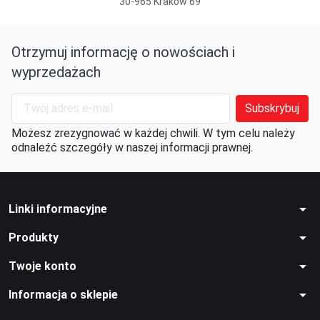
30-965 Kraków 69
Otrzymuj informację o nowościach i
wyprzedażach
Możesz zrezygnować w każdej chwili. W tym celu należy
odnaleźć szczegóły w naszej informacji prawnej.
arrow_drop_down
Linki informacyjne
arrow_drop_down
Produkty
arrow_drop_down
Twoje konto
arrow_drop_down
Informacja o sklepie