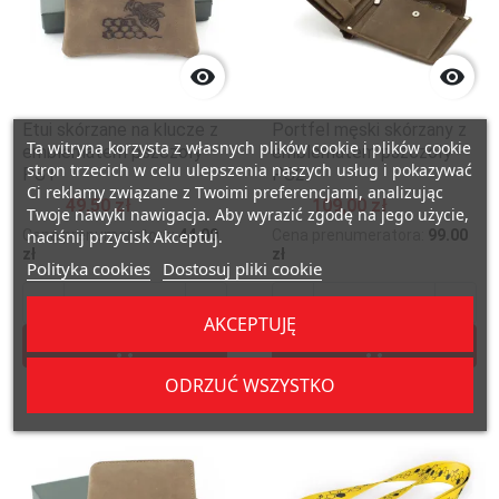


Etui skórzane na klucze z
Portfel męski skórzany z
Ta witryna korzysta z własnych plików cookie i plików cookie
emblematem pszczoły
emblematem pszczoły -
stron trzecich w celu ulepszenia naszych usług i pokazywać
PS1
PS2
Ci reklamy związane z Twoimi preferencjami, analizując
49,50 zł
109,00 zł
Twoje nawyki nawigacja. Aby wyrazić zgodę na jego użycie,
naciśnij przycisk Akceptuj.
Cena prenumeratora:
44.00
Cena prenumeratora:
99.00
zł
zł
Polityka cookies
Dostosuj pliki cookie




AKCEPTUJĘ


Dodaj do koszyka
Dodaj do kosz
ODRZUĆ WSZYSTKO