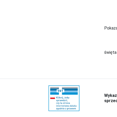
Pokaza
święta
Wykaz
sprze