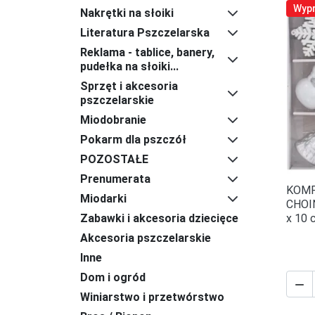
Wyp
Nakrętki na słoiki
Literatura Pszczelarska
Reklama - tablice, banery,
pudełka na słoiki...
Sprzęt i akcesoria
pszczelarskie
Miodobranie
Pokarm dla pszczół
POZOSTAŁE
Prenumerata
KOMP
Miodarki
CHOI
x 10 
Zabawki i akcesoria dziecięce
Akcesoria pszczelarskie
Inne
Dom i ogród

Winiarstwo i przetwórstwo