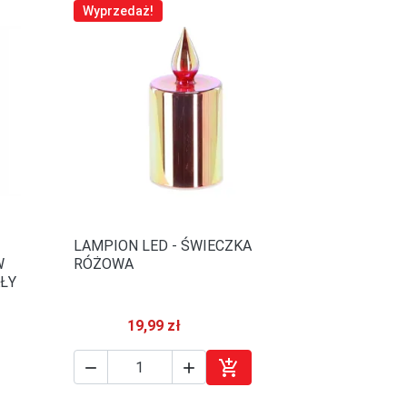
Wyprzedaż!
LAMPION LED - ŚWIECZKA

Szybki podgląd
W
RÓŻOWA
ŁY
19,99 zł



j do koszyka
Dodaj do koszyka