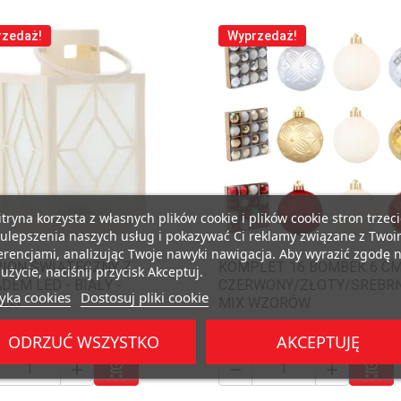
rzedaż!
Wyprzedaż!
itryna korzysta z własnych plików cookie i plików cookie stron trzec
 ulepszenia naszych usług i pokazywać Ci reklamy związane z Twoi
erencjami, analizując Twoje nawyki nawigacja. Aby wyrazić zgodę 
ION ŚWIĄTECZNY Z
KOMPLET 16 BOMBEK 6 C
użycie, naciśnij przycisk Akceptuj.

Szybki podgląd

Szybki podgląd
DEM LED - BIAŁY -
CZERWONY/ZŁOTY/SREBR
tyka cookies
Dostosuj pliki cookie
553
MIX WZORÓW
31,99 zł
15,51 zł
ODRZUĆ WSZYSTKO
AKCEPTUJĘ





Dodaj do koszyka
Doda