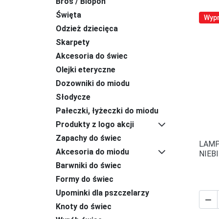
Bros / Biopon
Święta
Wyp
Odzież dziecięca
Skarpety
Akcesoria do świec
Olejki eteryczne
Dozowniki do miodu
Słodycze
Pałeczki, łyżeczki do miodu
Produkty z logo akcji
Zapachy do świec
LAMP
Akcesoria do miodu
NIEB
Barwniki do świec
Formy do świec
Upominki dla pszczelarzy

Knoty do świec