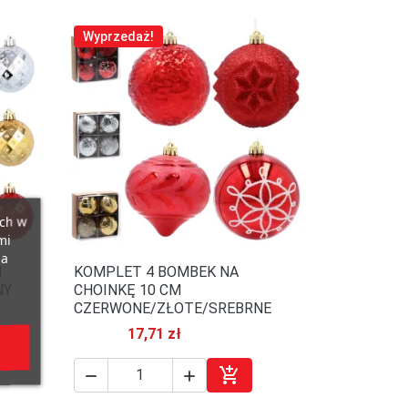
Wyprzedaż!
ich w
mi
na
M
KOMPLET 4 BOMBEK NA

Szybki podgląd
NY
CHOINKĘ 10 CM
CZERWONE/ZŁOTE/SREBRNE
17,71 zł



j do koszyka
Dodaj do koszyka