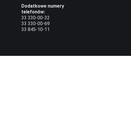
Dodatkowe numery
telefonów:
33 330-00-32
33 330-00-69
33 845-10-11