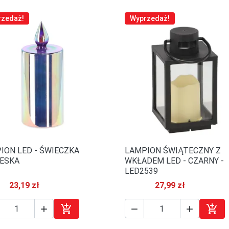
rzedaż!
Wyprzedaż!
ION LED - ŚWIECZKA
LAMPION ŚWIĄTECZNY Z

Szybki podgląd

Szybki podgląd
IESKA
WKŁADEM LED - CZARNY -
LED2539
23,19 zł
27,99 zł





Dodaj do koszyka
Doda