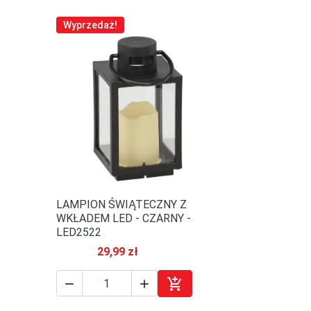
Wyprzedaż!
LAMPION ŚWIĄTECZNY Z

Szybki podgląd
WKŁADEM LED - CZARNY -
LED2522
29,99 zł



j do koszyka
Dodaj do koszyka