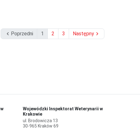

Poprzedni
1
2
3
Następny

 w
Wojewódzki Inspektorat Weterynarii w
Krakowie
ul. Brodowicza 13
30-965 Kraków 69