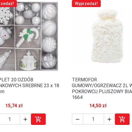
rzedaż!
Wyprzedaż!
LET 20 OZDÓB
TERMOFOR

Szybki podgląd

Szybki podgląd
NKOWYCH SREBRNE 23 x 18
GUMOWY/OGRZEWACZ 2L 
cm
POKROWCU PLUSZOWY BIA
1664
15,74 zł
14,50 zł





Dodaj do koszyka
Doda