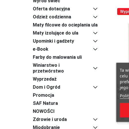
Wyrób świec
Oferta dotacyjna
Wyp
Odzież codzienna
Maty filcowe do ocieplania ula
Maty izolujące do ula
Upominki i gadżety
e-Book
Farby do malowania uli
Winiarstwo i
Ta w
przetwórstwo
celu
Wyprzedaż
pref
LAMP
Dom i Ogród
jego 
WKŁA
Promocja
Poli
LED2
SAF Natura
NOWOŚCI

Zdrowie i uroda
Miodobranie