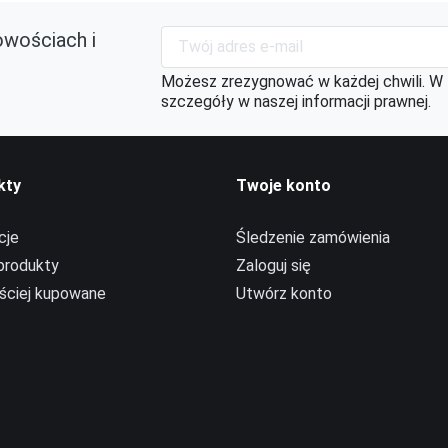
owościach i
Możesz zrezygnować w każdej chwili. W 
szczegóły w naszej informacji prawnej.
kty
Twoje konto
cje
Śledzenie zamówienia
produkty
Zaloguj się
ściej kupowane
Utwórz konto