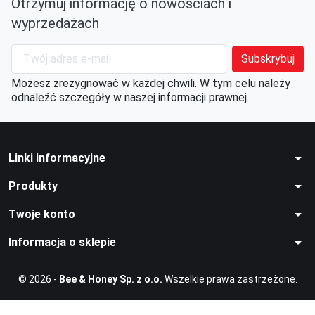
Otrzymuj informację o nowościach i
wyprzedażach
Możesz zrezygnować w każdej chwili. W tym celu należy
odnaleźć szczegóły w naszej informacji prawnej.
arrow_drop_down
Linki informacyjne
arrow_drop_down
Produkty
arrow_drop_down
Twoje konto
arrow_drop_down
Informacja o sklepie
© 2026 -
Bee & Honey Sp. z o.o.
Wszelkie prawa zastrzeżone.