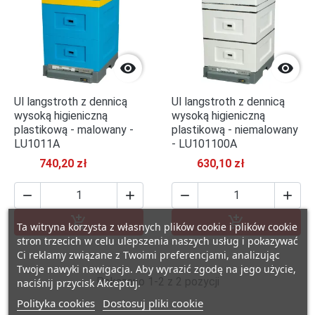


Ul langstroth z dennicą
Ul langstroth z dennicą
wysoką higieniczną
wysoką higieniczną
plastikową - malowany -
plastikową - niemalowany
LU1011A
- LU101100A
740,20 zł
630,10 zł






Dodaj do koszyka
Dodaj do kosz
Ta witryna korzysta z własnych plików cookie i plików cookie
stron trzecich w celu ulepszenia naszych usług i pokazywać
Ci reklamy związane z Twoimi preferencjami, analizując
Twoje nawyki nawigacja. Aby wyrazić zgodę na jego użycie,
Pokazano 1-2 z 2 pozycji
naciśnij przycisk Akceptuj.
Polityka cookies
Dostosuj pliki cookie