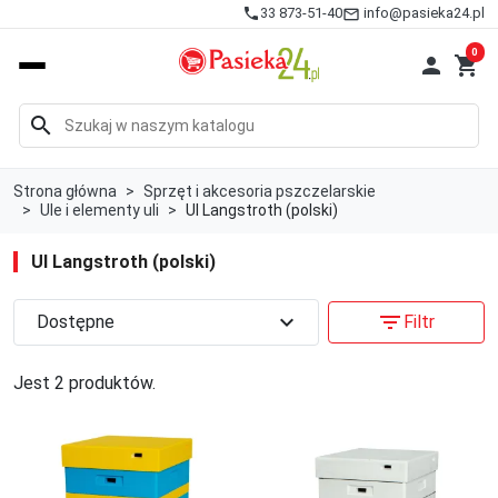
info@pasieka24.pl
phone
33 873-51-40
mail_outline
0

shopping_cart
search
Strona główna
Sprzęt i akcesoria pszczelarskie
Ule i elementy uli
Ul Langstroth (polski)
Ul Langstroth (polski)
expand_more
filter_list
Dostępne
Filtr
Jest 2 produktów.