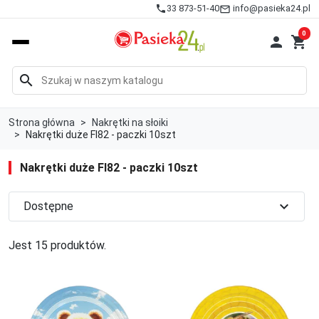
info@pasieka24.pl
phone
33 873-51-40
mail_outline
0

shopping_cart
search
Strona główna
Nakrętki na słoiki
Nakrętki duże FI82 - paczki 10szt
Nakrętki duże FI82 - paczki 10szt
expand_more
Dostępne
Jest 15 produktów.