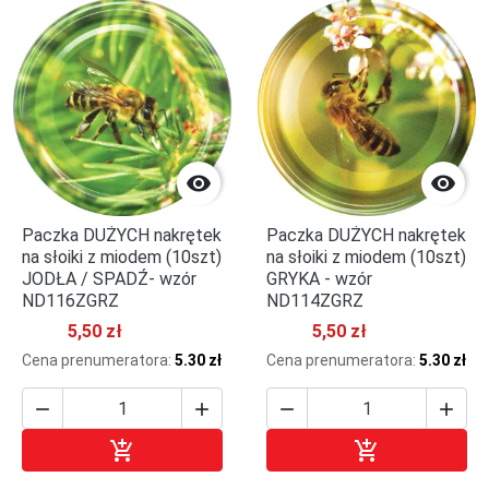


Paczka DUŻYCH nakrętek
Paczka DUŻYCH nakrętek
na słoiki z miodem (10szt)
na słoiki z miodem (10szt)
JODŁA / SPADŹ- wzór
GRYKA - wzór
ND116ZGRZ
ND114ZGRZ
5,50 zł
5,50 zł
Cena prenumeratora:
5.30 zł
Cena prenumeratora:
5.30 zł






Dodaj do koszyka
Dodaj do kosz