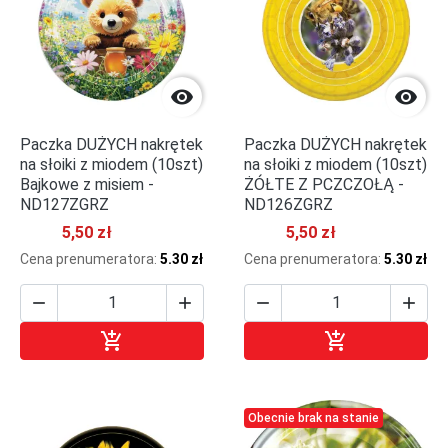


Paczka DUŻYCH nakrętek
Paczka DUŻYCH nakrętek
na słoiki z miodem (10szt)
na słoiki z miodem (10szt)
Bajkowe z misiem -
ŻÓŁTE Z PCZCZOŁĄ -
ND127ZGRZ
ND126ZGRZ
5,50 zł
5,50 zł
Cena prenumeratora:
5.30 zł
Cena prenumeratora:
5.30 zł






Dodaj do koszyka
Dodaj do kosz
Obecnie brak na stanie