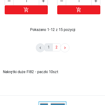






Dodaj do koszyka
Dodaj do kosz
Pokazano 1-12 z 15 pozycji
1
2


Nakrętki duże FI82 - paczki 10szt