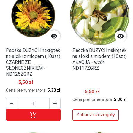


Paczka DUŻYCH nakrętek
Paczka DUŻYCH nakrętek
na słoiki z miodem (10szt)
na słoiki z miodem (10szt)
CZARNE ZE
AKACJA - wzór
SŁONECZNIKIEM -
ND117ZGRZ
ND125ZGRZ
5,50 zł
Cena prenumeratora:
5.30 zł
5,50 zł
Cena prenumeratora:
5.30 zł



Dodaj do koszyka
Zobacz szczegóły