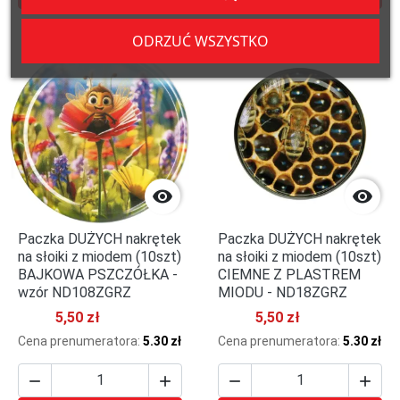
ODRZUĆ WSZYSTKO


Paczka DUŻYCH nakrętek
Paczka DUŻYCH nakrętek
na słoiki z miodem (10szt)
na słoiki z miodem (10szt)
BAJKOWA PSZCZÓŁKA -
CIEMNE Z PLASTREM
wzór ND108ZGRZ
MIODU - ND18ZGRZ
5,50 zł
5,50 zł
Cena prenumeratora:
5.30 zł
Cena prenumeratora:
5.30 zł



