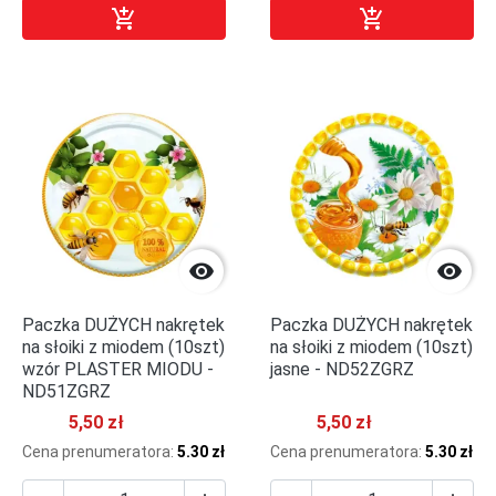


Dodaj do koszyka
Dodaj do kosz


Paczka DUŻYCH nakrętek
Paczka DUŻYCH nakrętek
na słoiki z miodem (10szt)
na słoiki z miodem (10szt)
wzór PLASTER MIODU -
jasne - ND52ZGRZ
ND51ZGRZ
5,50 zł
5,50 zł
Cena prenumeratora:
5.30 zł
Cena prenumeratora:
5.30 zł