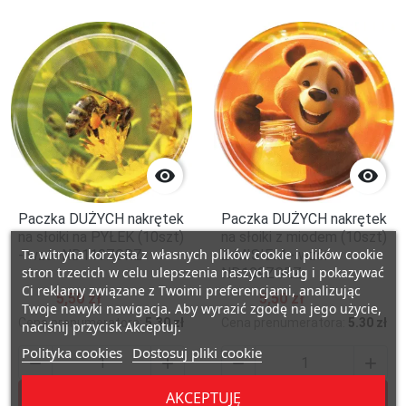


Paczka DUŻYCH nakrętek
Paczka DUŻYCH nakrętek
na słoiki na PYŁEK (10szt)
na słoiki z miodem (10szt)
Ta witryna korzysta z własnych plików cookie i plików cookie
- wzór ND110ZGRZ
Z MISIEM - wzór
stron trzecich w celu ulepszenia naszych usług i pokazywać
ND109ZGRZ
Ci reklamy związane z Twoimi preferencjami, analizując
5,50 zł
5,50 zł
Twoje nawyki nawigacja. Aby wyrazić zgodę na jego użycie,
Cena prenumeratora:
5.30 zł
Cena prenumeratora:
5.30 zł
naciśnij przycisk Akceptuj.
Polityka cookies
Dostosuj pliki cookie






Dodaj do koszyka
Dodaj do kosz
AKCEPTUJĘ