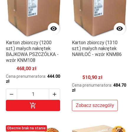


Karton zbiorczy (1200
Karton zbiorczy (1310
szt.) małych nakrętek
szt.) małych nakrętek
BAJKOWA PSZCZÓŁKA -
NAWŁOĆ - wzór KNM86
wzór KNM108
468,00 zł
Cena prenumeratora:
444.00
510,90 zł
zł
Cena prenumeratora:
484.70
zł



Dodaj do koszyka
Zobacz szczegóły
Obecnie brak na stanie