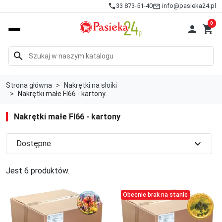
info@pasieka24.pl
phone
33 873-51-40
mail_outline
0

shopping_cart
search
Strona główna
Nakrętki na słoiki
Nakrętki małe FI66 - kartony
Nakrętki małe FI66 - kartony
expand_more
Dostępne
Jest 6 produktów.
Obecnie brak na stanie