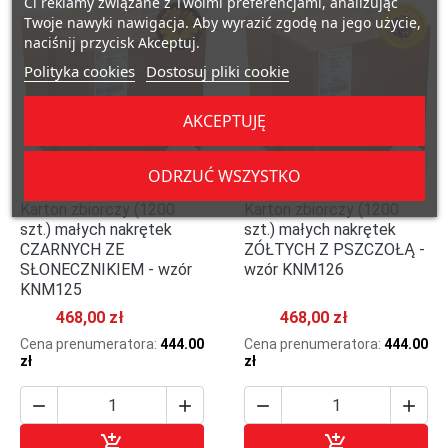
Ci reklamy związane z Twoimi preferencjami, analizując
Twoje nawyki nawigacja. Aby wyrazić zgodę na jego użycie,
naciśnij przycisk Akceptuj.
Polityka cookies
Dostosuj pliki cookie
AKCEPTUJĘ


ODRZUĆ WSZYSTKO
Karton zbiorczy (1200
Karton zbiorczy (1200
szt.) małych nakrętek
szt.) małych nakrętek
CZARNYCH ZE
ZÓŁTYCH Z PSZCZOŁĄ -
SŁONECZNIKIEM - wzór
wzór KNM126
KNM125
468,00 zł
468,00 zł
Cena prenumeratora:
444.00
Cena prenumeratora:
444.00
zł
zł






Dodaj do koszyka
Dodaj do kosz