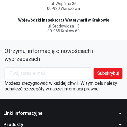
ul. Wspólna 36
00-930 Warszawa
Wojewódzki Inspektorat Weterynarii w Krakowie
ul. Brodowicza 13
30-965 Kraków 69
Otrzymuj informację o nowościach i
wyprzedażach
Możesz zrezygnować w każdej chwili. W tym celu należy
odnaleźć szczegóły w naszej informacji prawnej.
arrow_drop_down
Linki informacyjne
arrow_drop_down
Produkty