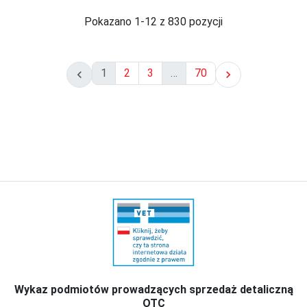
Pokazano 1-12 z 830 pozycji
1
2
3
…
70


Wykaz podmiotów prowadzących sprzedaż detaliczną
OTC