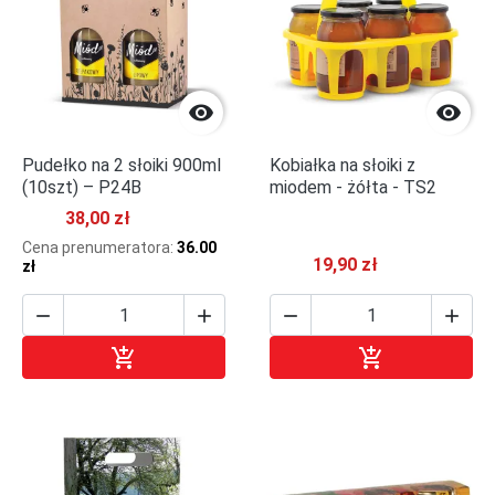


Pudełko na 2 słoiki 900ml
Kobiałka na słoiki z
(10szt) – P24B
miodem - żółta - TS2
38,00 zł
Cena prenumeratora:
36.00
19,90 zł
zł






Dodaj do koszyka
Dodaj do kosz