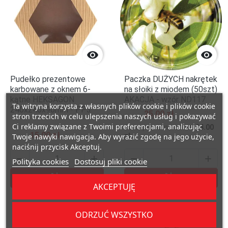


Pudełko prezentowe
Paczka DUŻYCH nakrętek
karbowane z oknem 6-
na słoiki z miodem (50szt)
kątne HEKSAGON
AKACJA - wzór ND117
Ta witryna korzysta z własnych plików cookie i plików cookie
240x240x90mm - PP3
25,00 zł
stron trzecich w celu ulepszenia naszych usług i pokazywać
Ci reklamy związane z Twoimi preferencjami, analizując
Cena prenumeratora:
24.00
15,00 zł
Twoje nawyki nawigacja. Aby wyrazić zgodę na jego użycie,
zł
naciśnij przycisk Akceptuj.




Polityka cookies
Dostosuj pliki cookie


Dodaj do koszyka
Dodaj do kosz
AKCEPTUJĘ
ODRZUĆ WSZYSTKO