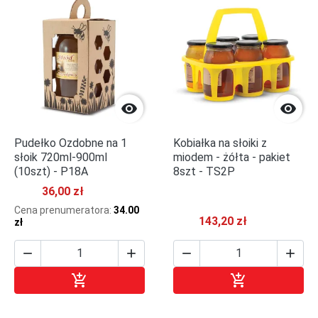


Pudełko Ozdobne na 1
Kobiałka na słoiki z
słoik 720ml-900ml
miodem - żółta - pakiet
(10szt) - P18A
8szt - TS2P
36,00 zł
Cena prenumeratora:
34.00
143,20 zł
zł






Dodaj do koszyka
Dodaj do kosz