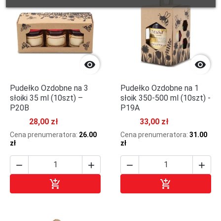


Pudełko Ozdobne na 3
Pudełko Ozdobne na 1
słoiki 35 ml (10szt) –
słoik 350-500 ml (10szt) -
P20B
P19A
28,00 zł
33,00 zł
Cena prenumeratora:
26.00
Cena prenumeratora:
31.00
zł
zł






Dodaj do koszyka
Dodaj do kosz