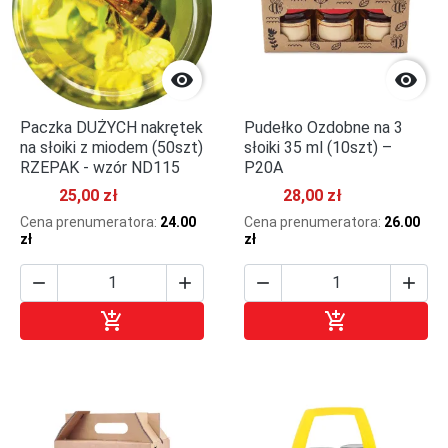


Paczka DUŻYCH nakrętek
Pudełko Ozdobne na 3
na słoiki z miodem (50szt)
słoiki 35 ml (10szt) –
RZEPAK - wzór ND115
P20A
25,00 zł
28,00 zł
Cena prenumeratora:
24.00
Cena prenumeratora:
26.00
zł
zł






Dodaj do koszyka
Dodaj do kosz