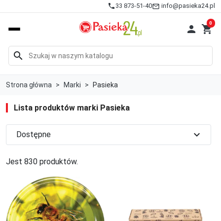
info@pasieka24.pl
phone
33 873-51-40
mail_outline
0

shopping_cart
search
Strona główna
Marki
Pasieka
Lista produktów marki Pasieka
expand_more
Dostępne
Jest 830 produktów.